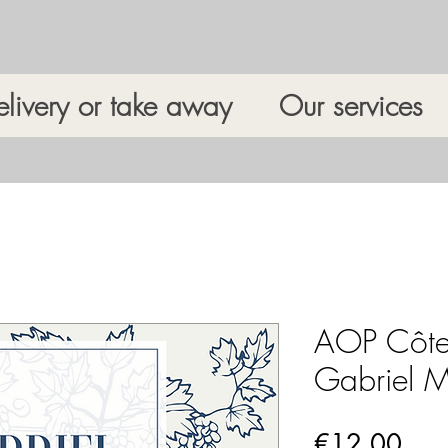
elivery or take away
Our services
AOP Côte 
Gabriel Me
Pric
€12.00