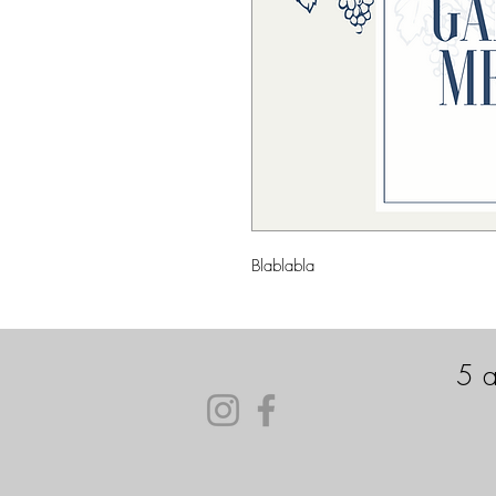
Blablabla
5 a