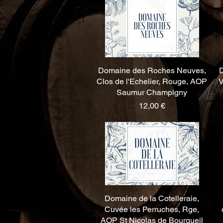
Domaine des Roches Neuves,
Aperçu rapide
D
Clos de l'Echelier, Rouge, AOP
V
Saumur Champigny
Prix
12,00 €
Domaine de la Cotelleraie,
Aperçu rapide
Cuvée les Perruches, Rge,
AOP St Nicolas de Bourgueil