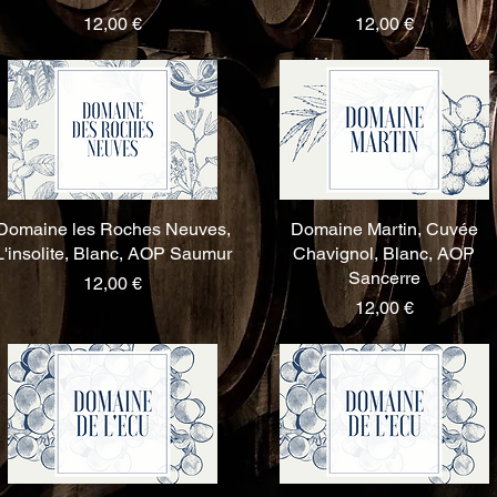
Prix
Prix
12,00 €
12,00 €
Domaine les Roches Neuves,
Aperçu rapide
Domaine Martin, Cuvée
Aperçu rapide
L'insolite, Blanc, AOP Saumur
Chavignol, Blanc, AOP
Sancerre
Prix
12,00 €
Prix
12,00 €