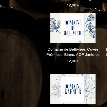
Prix
12,00 €
Domaine de Bellivière, Cuvée
Aperçu rapide
Prémices, Blanc, AOP Janières
Prix
12,00 €