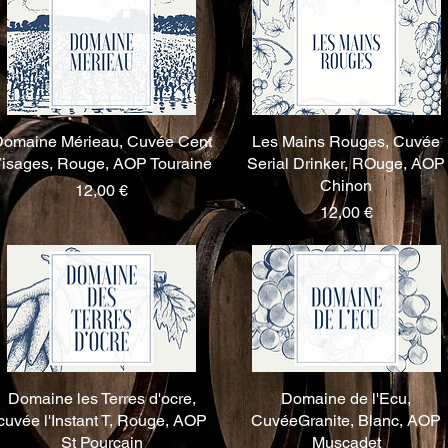
omaine Mérieau, Cuvée Cent
Aperçu rapide
Les Mains Rouges, Cuvée
Aperçu rapide
isages, Rouge, AOP Touraine
Serial Drinker, ROuge, AOP
Chinon
Prix
12,00 €
Prix
12,00 €
Domaine les Terres d'ocre,
Aperçu rapide
Domaine de l'Ecu,
Aperçu rapide
cuvée l'Instant T, Rouge, AOP
CuvéeGranite, Blanc, AOP
St Pourcain
Muscadet