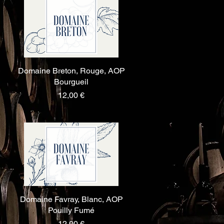
Domaine Breton, Rouge, AOP
Aperçu rapide
Bourgueil
Prix
12,00 €
Domaine Favray, Blanc, AOP
Aperçu rapide
Pouilly Fumé
Prix
12,00 €