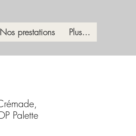
Nos prestations
Plus...
Crémade,
P Palette
x